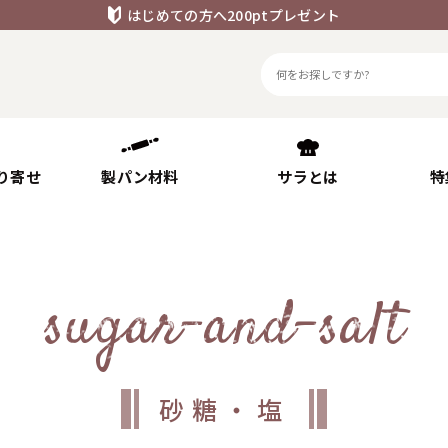
はじめての方へ200ptプレゼント
り寄せ
製パン材料
サラとは
特
sugar-and-salt
砂糖・塩