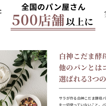
た
白神こだま酵
他のパンとは
選ばれる3つ
サラが作る白神こだま酵母
を一切使っていないこと。