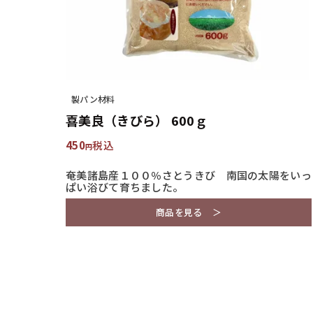
製パン材料
喜美良（きびら） 600ｇ
450
税込
奄美諸島産１００％さとうきび 南国の太陽をいっ
ぱい浴びて育ちました。
商品を見る