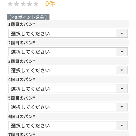
0件
[
40
ポイント進呈 ]
1個目のパン
(
必
須
2個目のパン
)
(
必
須
3個目のパン
)
(
必
須
4個目のパン
)
(
必
須
5個目のパン
)
(
必
須
6個目のパン
)
(
必
須
7個目のパン
)