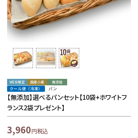
WEB限定
国産小麦
無添加
クール便（冷凍）
パン
【無添加】選べるパンセット【10袋+ホワイトフ
ランス2袋プレゼント】
3,960
税込