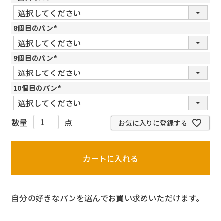
(
必
須
8個目のパン
)
(
必
須
9個目のパン
)
(
必
須
10個目のパン
)
(
必
須
)
お気に入りに登録する
カートに入れる
自分の好きなパンを選んでお買い求めいただけます。