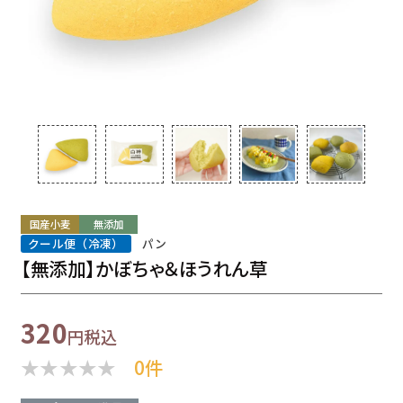
国産小麦
無添加
クール便（冷凍）
パン
【無添加】かぼちゃ＆ほうれん草
320
税込
0件