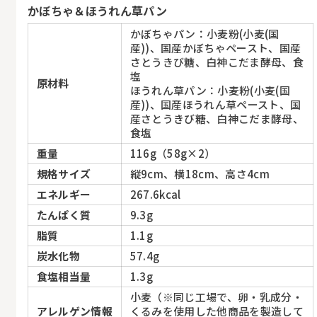
かぼちゃ＆ほうれん草パン
かぼちゃパン：小麦粉(小麦(国
産))、国産かぼちゃペースト、国産
さとうきび糖、白神こだま酵母、食
塩
原材料
ほうれん草パン：小麦粉(小麦(国
産))、国産ほうれん草ペースト、国
産さとうきび糖、白神こだま酵母、
食塩
重量
116g（58g×2）
規格サイズ
縦9cm、横18cm、高さ4cm
エネルギー
267.6kcal
たんぱく質
9.3g
脂質
1.1g
炭水化物
57.4g
食塩相当量
1.3g
小麦（※同じ工場で、卵・乳成分・
アレルゲン情報
くるみを使用した他商品を製造して