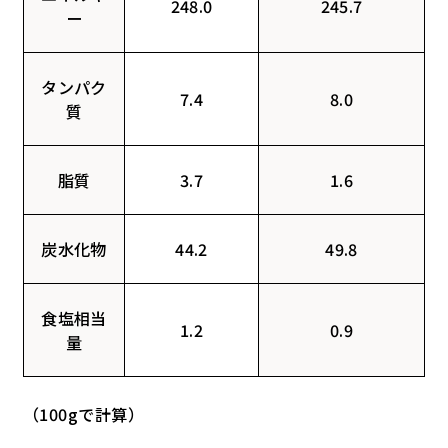
248.0
245.7
ー
タンパク
7.4
8.0
質
脂質
3.7
1.6
炭水化物
44.2
49.8
食塩相当
1.2
0.9
量
（100gで計算）