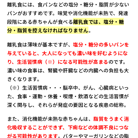
離乳食には、食パンなどの塩分・糖分・脂質が少ない
パンがおすすめです。味覚や消化機能が未熟で、発達
段階にある赤ちゃんが食べる
離乳食では、塩分・糖
分・脂質を控えなければなりません
。
離乳食は薄味が基本ですが、
塩分・糖分の多いパンを
与えていると、大人になっても濃い味を好むようにな
り、
生活習慣病
（※）になる可能性が高まる
のです。
濃い味の食事は、腎臓や肝臓などの内臓への負担も大
きくなります。
（※）生活習慣病・・・脳卒中、がん、心臓病といっ
た、食事・運動・休養・喫煙・飲酒などの生活習慣が
深く関与し、それらが発症の要因となる疾患の総称。
また、消化機能が未熟な赤ちゃんは、
脂質をうまく消
化吸収することができず、下痢などの体調不良につな
がる可能性があります
。バターやマーガリンなどの脂